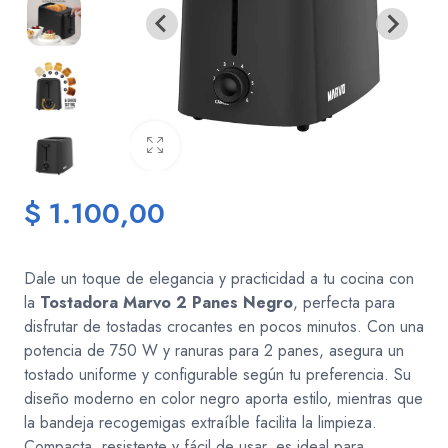
$ 1.100,00
Camping
Cocina
Ele
Dale un toque de elegancia y practicidad a tu cocina con
la
Tostadora Marvo 2 Panes Negro
, perfecta para
disfrutar de tostadas crocantes en pocos minutos. Con una
potencia de 750 W y ranuras para 2 panes, asegura un
tostado uniforme y configurable según tu preferencia. Su
diseño moderno en color negro aporta estilo, mientras que
la bandeja recogemigas extraíble facilita la limpieza.
Compacta, resistente y fácil de usar, es ideal para