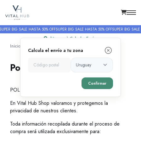
UPER BIG SALE HASTA 50% OFF
SUPER BIG SALE HASTA 50% OFF
SUPER BIG SALE 
(Uruguay)
Calcular Envío
Inicio
Política de Privacidad
Calcula el envío a tu zona
Política de Privacidad
Confirmar
POLÍTICA DE PRIVACIDAD
En Vital Hub Shop valoramos y protegemos la
privacidad de nuestros clientes.
Toda información recopilada durante el proceso de
compra será utilizada exclusivamente para: